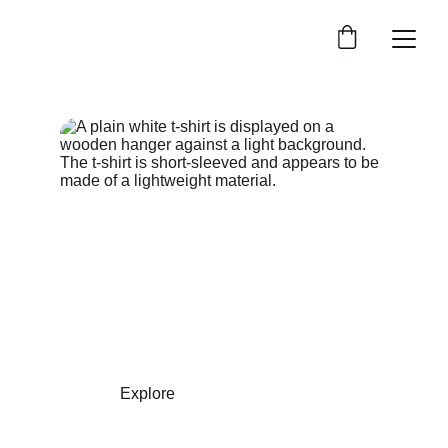
SUMMER & WINTER SOLID
Brighten Your 
Day t-shirt
Explore
Shop