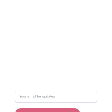
Vibrance
Brighten your day with our colorful t-shirts.
COMFORT
123-456-7890
STYLE
Enter your email address